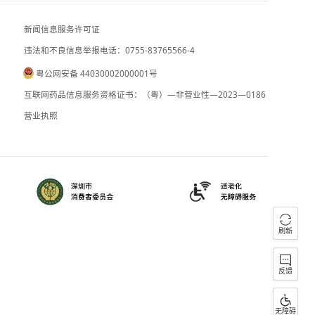
西班牙称约7万非法入境休达的移民已返
朝鲜谴责日本加速军事化
新闻信息服务许可证
违法和不良信息举报电话：0755-83765
粤公网安备 44030002000001号
090059
B2-20090028
互联网药品信息服务资格证书：（粤）—
）0000023
营业执照