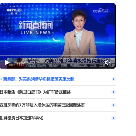
今日热播
更多
：工作人员承诺
00:00
/
02:21
商务部：对美系列涉华消极措施实施反
日本新版《防卫白皮书》为扩军备武铺路