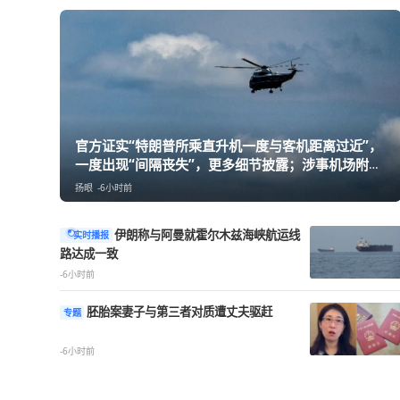
热点精选
官方证实“特朗普所乘直升机一度与客机距离
一度出现“间隔丧失”，更多细节披露；涉事
曾有军用直升机撞上客机67人丧生
扬眼
-6小时前
伊朗称与阿曼就霍尔木兹海峡航运线
实时播报
路达成一致