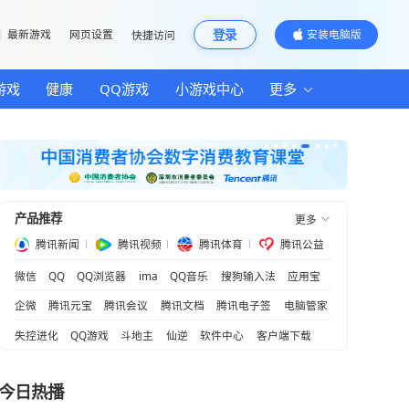
邮箱
最新游戏
网页设置
快捷访问
汽车
房产
游戏
健康
QQ游戏
小游
产品推荐
腾讯新闻
腾讯视频
腾
险救灾工作
微信
QQ
QQ浏览器
ima
QQ音乐
企微
腾讯元宝
腾讯会议
腾讯文档
失控进化
QQ游戏
斗地主
仙逆
软