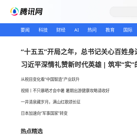
要闻
科技
财经
AI
热问
教育
“十五五”开局之年，总书记关
习近平深情礼赞新时代英雄
|
筑
从税目变化看“中国智造”产业跃升
视频丨不只暴晒才会中暑 暑期出游健康攻略请收好
一井清泉藏岁月，满山红歌颂长征
日本加速向“军事国家”转变