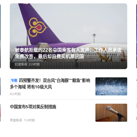
过近”，
被泰航拒载的22名中国乘客有人发声
机场附近
免费改签，最后却自费买机票回国
红星新闻
2小时前
四预警齐发！双台风“白海豚”“鲸鱼”影响
专题
多个海域 将有10级大风