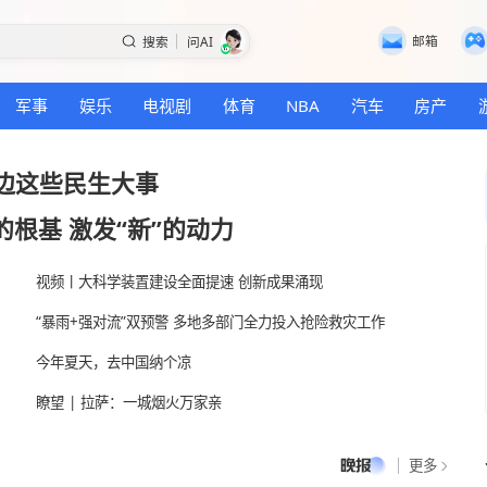
搜索
问AI
国际
军事
娱乐
电视剧
体育
NBA
心百姓身边这些民生大事
牢“实”的根基 激发“新”的动力
视频丨大科学装置建设全面提速 创新成果涌现
“暴雨+强对流”双预警 多地多部门全力投入抢
今年夏天，去中国纳个凉
瞭望 | 拉萨：一城烟火万家亲